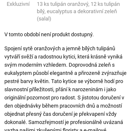
Exkluzivní
13 ks tulipán oranžový, 12 ks tulipán
bílý, eucalyptus a dekorativní zeleň
(salal)
V tomto období není produkt dostupný.
Spojení sytě oranžových a jemně bílých tulipánů
vytváří svěží a radostnou kytici, která krásně vyniká
svým moderním vzhledem. Doprovodná zeleň s
eukalyptem působí elegantně a přirozeně zvýrazňuje
pestré barvy květin. Tato kytice se výborně hodí pro
slavnostní příležitosti, přání k narozeninám i jako
originální pozornost pro radost. S jistotou doručení v
den objednávky během pracovních dnů a možností
objednat přesný čas doručení je překvapení vždy
dokonalé. Samozřejmostí je profesionálně uvázaná
vazba našimi zkušenými floristy a e-mailové