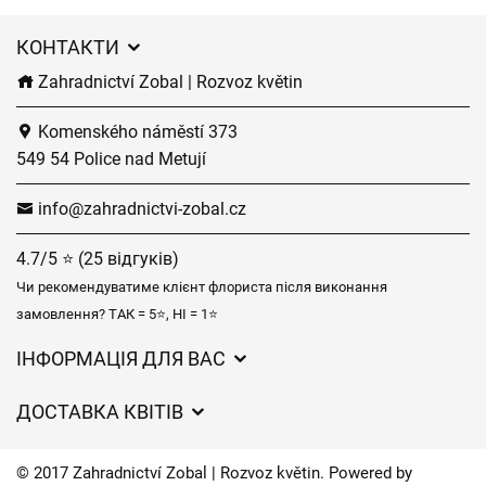
КОНТАКТИ
Zahradnictví Zobal | Rozvoz květin
Komenského náměstí 373
549 54 Police nad Metují
info@zahradnictvi-zobal.cz
4.7/5 ⭐ (25 відгуків)
Чи рекомендуватиме клієнт флориста після виконання
замовлення? ТАК = 5⭐, НІ = 1⭐
ІНФОРМАЦІЯ ДЛЯ ВАС
Загальні умови ведення господарської діяльності
ДОСТАВКА КВІТІВ
Захист персональних даних
Вартість доставки
Час доставки квітів – огляд можливостей
© 2017 Zahradnictví Zobal | Rozvoz květin. Powered by
Куди ми доставляємо квіти