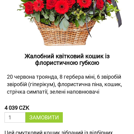
Жалобний квітковий кошик із
флористичною губкою
20 червона троянда, 8 гербера міні, 6 звіробій
звіробій (гіперікум), флористична піна, кошик,
стрічка симпатії, зелені наповнювачі
4 039 CZK
ЗАМОВИТИ
Цей смутковий кошик зібраний із відбірних