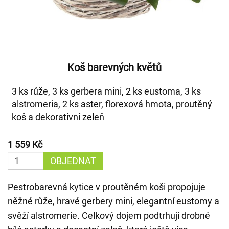
Koš barevných květů
3 ks růže, 3 ks gerbera mini, 2 ks eustoma, 3 ks
alstromeria, 2 ks aster, florexová hmota, proutěný
koš a dekorativní zeleň
1 559 Kč
OBJEDNAT
Pestrobarevná kytice v proutěném koši propojuje
něžné růže, hravé gerbery mini, elegantní eustomy a
svěží alstromerie. Celkový dojem podtrhují drobné