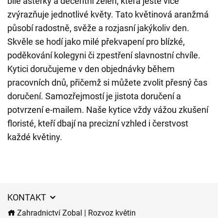
bílé asterky a decentní zeleň, která ještě více
zvýrazňuje jednotlivé květy. Tato květinová aranžmá
působí radostně, svěže a rozjasní jakýkoliv den.
Skvěle se hodí jako milé překvapení pro blízké,
poděkování kolegyni či zpestření slavnostní chvíle.
Kytici doručujeme v den objednávky během
pracovních dnů, přičemž si můžete zvolit přesný čas
doručení. Samozřejmostí je jistota doručení a
potvrzení e-mailem. Naše kytice vždy vážou zkušení
floristé, kteří dbají na precizní vzhled i čerstvost
každé květiny.
KONTAKT
Zahradnictví Zobal | Rozvoz květin