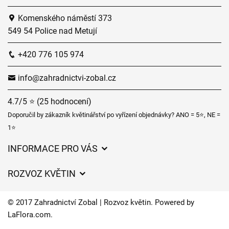
Komenského náměstí 373
549 54 Police nad Metují
+420 776 105 974
info@zahradnictvi-zobal.cz
4.7/5 ⭐ (25 hodnocení)
Doporučil by zákazník květinářství po vyřízení objednávky? ANO = 5⭐, NE =
1⭐
INFORMACE PRO VÁS
Obchodní podmínky
ROZVOZ KVĚTIN
Ochrana osobních údajů
Ceny za doručení
Často kladené dotazy
© 2017 Zahradnictví Zobal | Rozvoz květin. Powered by
Zahradnické služby
LaFlora.com
.
O nás
Kam doručujeme květiny