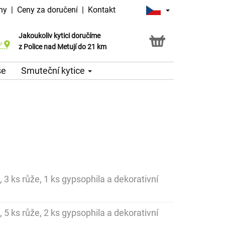
ny
|
Ceny za doručení
|
Kontakt
Jakoukoliv kytici doručíme
Možnost vyzvednout v naší květince
z Police nad Metují do 21 km
še
Smuteční kytice
, 3 ks růže, 1 ks gypsophila a dekorativní
, 5 ks růže, 2 ks gypsophila a dekorativní