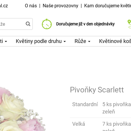
l.cz
O nás
|
Naše provozovny
|
Kam doručujeme květi
Doručujeme již od 99 Kč
Doručujeme již v den objednávky
Možný výběr času a dne doručení
ti
Květiny podle druhu
Růže
Květinové ko
Pivoňky Scarlett
Standardní
5 ks pivoňka
zeleň
Velká
7 ks pivoňka