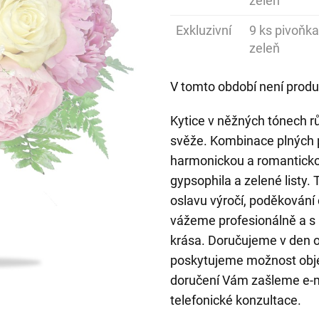
zeleň
Exkluzivní
9 ks pivoňka
zeleň
V tomto období není produ
Kytice v něžných tónech r
svěže. Kombinace plných pi
harmonickou a romanticko
gypsophila a zelené listy. 
oslavu výročí, poděkování
vážeme profesionálně a s m
krása. Doručujeme v den 
poskytujeme možnost obje
doručení Vám zašleme e-m
telefonické konzultace.