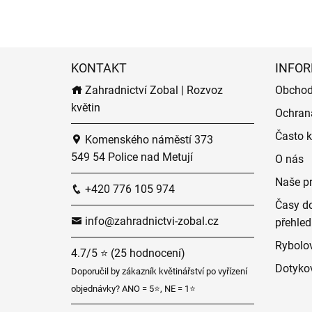
KONTAKT
INFOR
Zahradnictví Zobal | Rozvoz
Obchod
květin
Ochran
Často k
Komenského náměstí 373
549 54 Police nad Metují
O nás
Naše p
+420 776 105 974
Časy do
info@zahradnictvi-zobal.cz
přehled
Rybolov
4.7/5 ⭐ (25 hodnocení)
Dotyko
Doporučil by zákazník květinářství po vyřízení
objednávky? ANO = 5⭐, NE = 1⭐