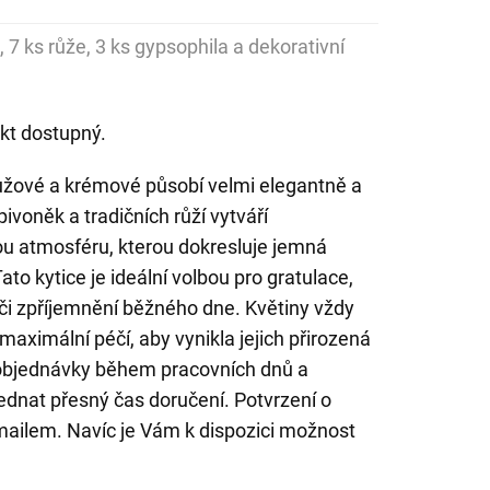
, 7 ks růže, 3 ks gypsophila a dekorativní
kt dostupný.
ůžové a krémové působí velmi elegantně a
voněk a tradičních růží vytváří
u atmosféru, kterou dokresluje jemná
Tato kytice je ideální volbou pro gratulace,
 či zpříjemnění běžného dne. Květiny vždy
aximální péčí, aby vynikla jejich přirozená
objednávky během pracovních dnů a
dnat přesný čas doručení. Potvrzení o
ailem. Navíc je Vám k dispozici možnost