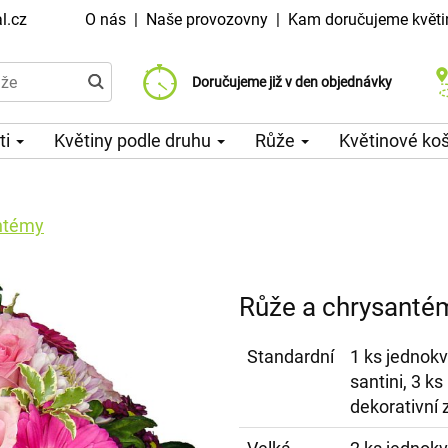
l.cz
O nás
|
Naše provozovny
|
Kam doručujeme květi
Doručujeme již od 99 Kč
Doručujeme již v den objednávky
Možný výběr času a dne doručení
ti
Květiny podle druhu
Růže
Květinové ko
ntémy
Růže a chrysanté
Standardní
1 ks jednok
santini, 3 ks
dekorativní 