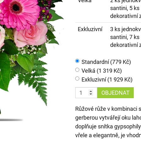
Velká
2 ks jednok
santini, 5 ks
dekorativní 
Exkluzivní
3 ks jednok
santini, 7 ks
dekorativní 
Standardní (779 Kč)
Velká (1 319 Kč)
Exkluzivní (1 929 Kč)
OBJEDNAT
Růžové růže v kombinaci 
gerberou vytvářejí oku lah
doplňuje snítka gypsophily 
vřele a elegantně, je vhodná