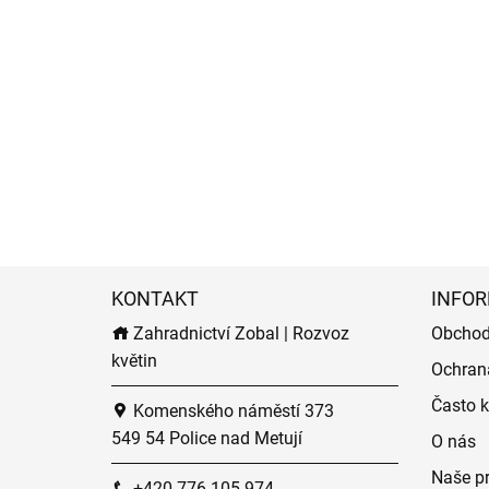
KONTAKT
INFOR
Zahradnictví Zobal | Rozvoz
Obchod
květin
Ochran
Často k
Komenského náměstí 373
549 54 Police nad Metují
O nás
Naše p
+420 776 105 974