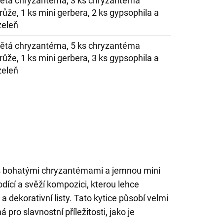
větá chryzantéma, 3 ks chryzantéma
 růže, 1 ks mini gerbera, 2 ks gypsophila a
zeleň
větá chryzantéma, 5 ks chryzantéma
 růže, 1 ks mini gerbera, 3 ks gypsophila a
zeleň
s bohatými chryzantémami a jemnou mini
odící a svěží kompozici, kterou lehce
a dekorativní listy. Tato kytice působí velmi
 pro slavnostní příležitosti, jako je