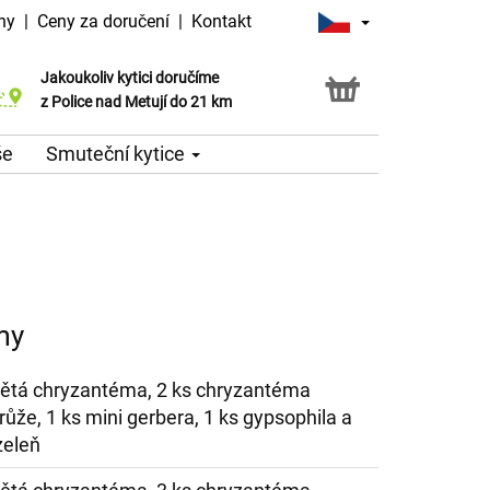
ny
|
Ceny za doručení
|
Kontakt
Jakoukoliv kytici doručíme
Možnost vyzvednout v naší květince
z Police nad Metují do 21 km
še
Smuteční kytice
my
větá chryzantéma, 2 ks chryzantéma
 růže, 1 ks mini gerbera, 1 ks gypsophila a
zeleň