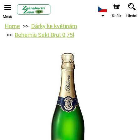
Košík
Hledat
Menu
Home
Dárky ke květinám
Bohemia Sekt Brut 0,75l