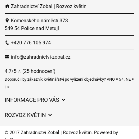
Zahradnictví Zobal | Rozvoz květin
Komenského náměstí 373
549 54 Police nad Metují
+420 776 105 974
info@zahradnictvi-zobal.cz
4.7/5 ⭐ (25 hodnocení)
Doporučil by zákazník květinářství po vyřízení objednávky? ANO = 5⭐, NE =
1⭐
INFORMACE PRO VÁS
Obchodní podmínky
ROZVOZ KVĚTIN
Ochrana osobních údajů
Ceny za doručení
Často kladené dotazy
© 2017 Zahradnictví Zobal | Rozvoz květin. Powered by
Zahradnické služby