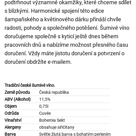
podtrhnout významné okamžiky, které chceme sdílet
s blízkými. Harmonické spojení této edice
šampaňského a květinového dárku přináší chvíle
radosti, pohody a společného potěšení. Šumivé víno
doručujeme společně s kyticí ještě dnes během
pracovních dnů a nabízíme možnost přesného času
doručení. Vždy máte jistotu doručení a potvrzení o
doručení obdržíte e-mailem.
Tradiční české šumivé víno.
Země původu
Česká republika
ABV (Alkohol)
11,5%
Objem
0,75l
Odrůda
Cuvée
Vinařství
Bohemia Sekt
Alergeny
obsahuje siřičitany
Barva
Světle žlutá barva s bohatým perlením