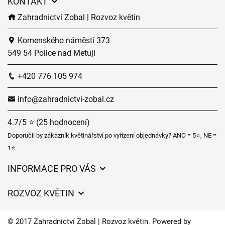
KONTAKT
Zahradnictví Zobal | Rozvoz květin
Komenského náměstí 373
549 54 Police nad Metují
+420 776 105 974
info@zahradnictvi-zobal.cz
4.7/5 ⭐ (25 hodnocení)
Doporučil by zákazník květinářství po vyřízení objednávky? ANO = 5⭐, NE =
1⭐
INFORMACE PRO VÁS
Obchodní podmínky
ROZVOZ KVĚTIN
Ochrana osobních údajů
Ceny za doručení
Často kladené dotazy
© 2017 Zahradnictví Zobal | Rozvoz květin. Powered by