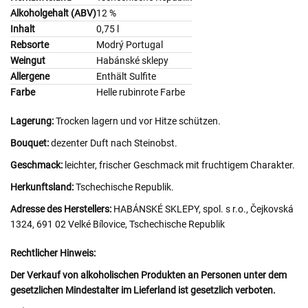
Alkoholgehalt (ABV)
12 %
Inhalt
0,75 l
Rebsorte
Modrý Portugal
Weingut
Habánské sklepy
Allergene
Enthält Sulfite
Farbe
Helle rubinrote Farbe
Lagerung:
Trocken lagern und vor Hitze schützen.
Bouquet:
dezenter Duft nach Steinobst.
Geschmack:
leichter, frischer Geschmack mit fruchtigem Charakter.
Herkunftsland:
Tschechische Republik.
Adresse des Herstellers:
HABÁNSKÉ SKLEPY, spol. s r.o., Čejkovská
1324, 691 02 Velké Bílovice, Tschechische Republik
Rechtlicher Hinweis:
Der Verkauf von alkoholischen Produkten an Personen unter dem
gesetzlichen Mindestalter im Lieferland ist gesetzlich verboten.