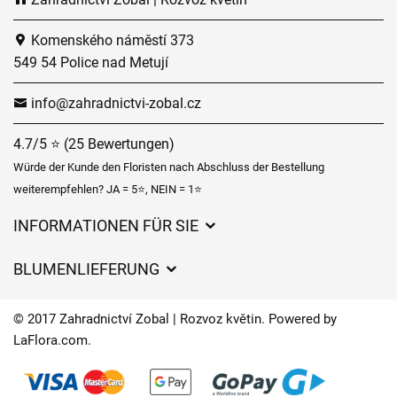
Komenského náměstí 373
549 54 Police nad Metují
info@zahradnictvi-zobal.cz
4.7/5 ⭐ (25 Bewertungen)
Würde der Kunde den Floristen nach Abschluss der Bestellung
weiterempfehlen? JA = 5⭐, NEIN = 1⭐
INFORMATIONEN FÜR SIE
Geschäftsbedingungen
BLUMENLIEFERUNG
Datenschutz
Liefergebühren
Lieferzeiten für Blumen – Übersicht der Möglichkeiten
© 2017 Zahradnictví Zobal | Rozvoz květin. Powered by
Wohin wir Blumen liefern
LaFlora.com
.
Cookies
Kontakt