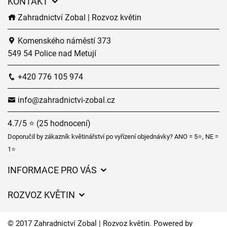
KONTAKT
Zahradnictví Zobal | Rozvoz květin
Komenského náměstí 373
549 54 Police nad Metují
+420 776 105 974
info@zahradnictvi-zobal.cz
4.7/5 ⭐ (25 hodnocení)
Doporučil by zákazník květinářství po vyřízení objednávky? ANO = 5⭐, NE =
1⭐
INFORMACE PRO VÁS
Obchodní podmínky
ROZVOZ KVĚTIN
Ochrana osobních údajů
Ceny za doručení
Často kladené dotazy
© 2017 Zahradnictví Zobal | Rozvoz květin. Powered by