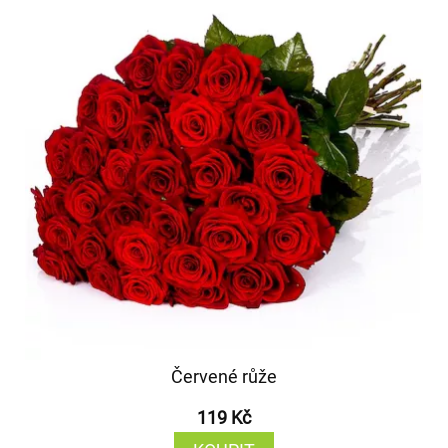
Červené růže
119 Kč