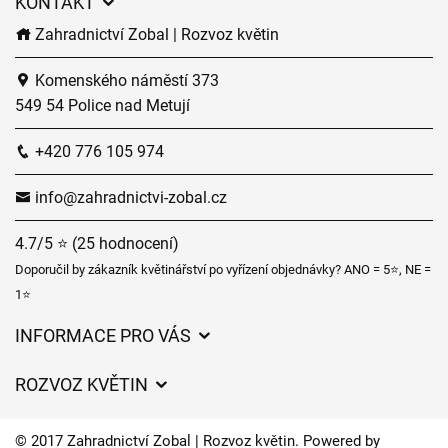
KONTAKT
Zahradnictví Zobal | Rozvoz květin
Komenského náměstí 373
549 54 Police nad Metují
+420 776 105 974
info@zahradnictvi-zobal.cz
4.7/5 ⭐ (25 hodnocení)
Doporučil by zákazník květinářství po vyřízení objednávky? ANO = 5⭐, NE =
1⭐
INFORMACE PRO VÁS
Obchodní podmínky
ROZVOZ KVĚTIN
Ochrana osobních údajů
Ceny za doručení
Často kladené dotazy
© 2017 Zahradnictví Zobal | Rozvoz květin. Powered by