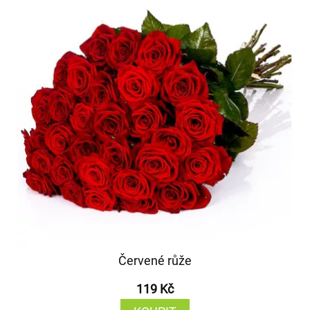
Červené růže
119 Kč